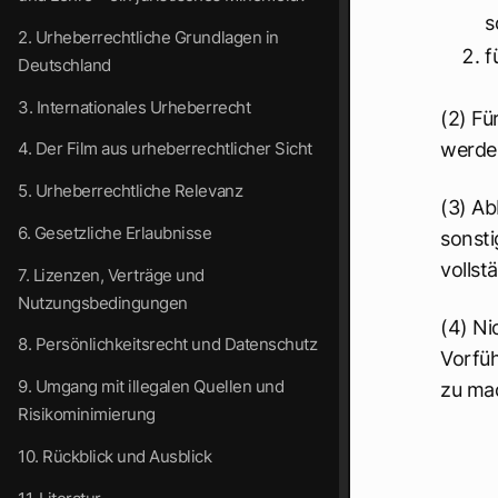
s
2. Urheberrechtliche Grundlagen in
f
Deutschland
3. Internationales Urheberrecht
(2) Fü
4. Der Film aus urheberrechtlicher Sicht
werde
5. Urheberrechtliche Relevanz
(3) Ab
6. Gesetzliche Erlaubnisse
sonst
vollst
7. Lizenzen, Verträge und
Nutzungsbedingungen
(4) Ni
8. Persönlichkeitsrecht und Datenschutz
Vorfüh
9. Umgang mit illegalen Quellen und
zu ma
Risikominimierung
10. Rückblick und Ausblick