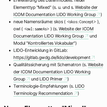
Erweiterung des Datenmodells: neuer
Elementtyp "Mixed" (s. u. und s.
Website der
ICOM Documentation LIDO Working Group
)
neue Namensräume: skos (
),
<skos:Concept>
owl (
) (s.
Website der ICOM
<owl:sameAs>
Documentation LIDO Working Group
und
Modul "
Kontrolliertes Vokabular
")
LIDO-Entwicklung in GitLab:
https://gitlab.gwdg.de/lido/development
Qualitätssicherung mit Schematron (s.
Website
der ICOM Documentation LIDO Working
Group
und
LIDO Primer
)
Terminologie-Empfehlungen (s.
LIDO
Terminology Recommendation
)