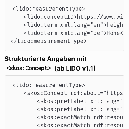
<lido:measurementType>

    <lido:conceptID>https://www.wiki
    <lido:term xml:lang="en">height<
    <lido:term xml:lang="de">Höhe</l
</lido:measurementType>
Strukturierte Angaben mit
(ab LIDO v1.1)
<skos:Concept>
<lido:measurementType>

    <skos:Concept rdf:about="https:/
        <skos:prefLabel xml:lang="en
        <skos:prefLabel xml:lang="de
        <skos:exactMatch rdf:resourc
        <skos:exactMatch rdf:resourc