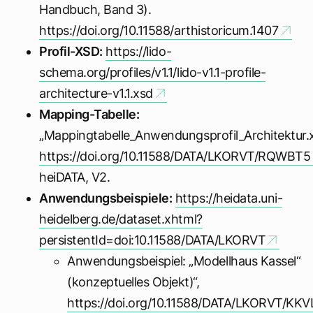
Handbuch, Band 3).
https://doi.org/10.11588/arthistoricum.1407
Profil-XSD:
https://lido-
schema.org/profiles/v1.1/lido-v1.1-profile-
architecture-v1.1.xsd
Mapping-Tabelle:
„Mappingtabelle_Anwendungsprofil_Architektur.x
https://doi.org/10.11588/DATA/LKORVT/RQWBT5
heiDATA, V2.
Anwendungsbeispiele:
https://heidata.uni-
heidelberg.de/dataset.xhtml?
persistentId=doi:10.11588/DATA/LKORVT
Anwendungsbeispiel: „Modellhaus Kassel“
(konzeptuelles Objekt)“,
https://doi.org/10.11588/DATA/LKORVT/KK